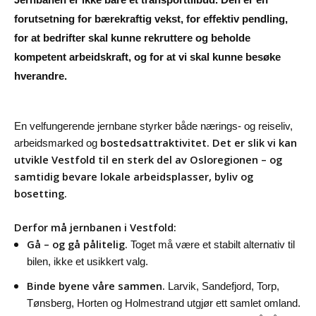
Jernbanen er ikke bare et transporttilbud. Den er en
forutsetning for bærekraftig vekst, for effektiv pendling,
for at bedrifter skal kunne rekruttere og beholde
kompetent arbeidskraft, og for at vi skal kunne besøke
hverandre.
En velfungerende jernbane styrker både nærings- og reiseliv,
bostedsattraktivitet. Det er slik vi kan
arbeidsmarked og
utvikle Vestfold til en sterk del av Osloregionen – og
samtidig bevare lokale arbeidsplasser, byliv og
bosetting.
Derfor må jernbanen i Vestfold:
Gå – og gå pålitelig.
Toget må være et stabilt alternativ til
bilen, ikke et usikkert valg.
Binde byene våre sammen.
Larvik, Sandefjord, Torp,
Tønsberg, Horten og Holmestrand utgjør ett samlet omland.