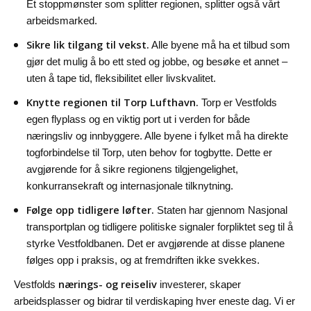
Et stoppmønster som splitter regionen, splitter også vårt
arbeidsmarked.
Sikre lik tilgang til vekst.
Alle byene må ha et tilbud som
gjør det mulig å bo ett sted og jobbe, og besøke et annet –
uten å tape tid, fleksibilitet eller livskvalitet.
Knytte regionen til Torp Lufthavn.
Torp er Vestfolds
egen flyplass og en viktig port ut i verden for både
næringsliv og innbyggere. Alle byene i fylket må ha direkte
togforbindelse til Torp, uten behov for togbytte. Dette er
avgjørende for å sikre regionens tilgjengelighet,
konkurransekraft og internasjonale tilknytning.
Følge opp tidligere løfter.
Staten har gjennom Nasjonal
transportplan og tidligere politiske signaler forpliktet seg til å
styrke Vestfoldbanen. Det er avgjørende at disse planene
følges opp i praksis, og at fremdriften ikke svekkes.
nærings- og reiseliv
Vestfolds
investerer, skaper
arbeidsplasser og bidrar til verdiskaping hver eneste dag. Vi er