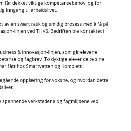
som får dekket viktige kompetansebehov, og for
ig inngang til arbeidslivet.
røt av en svært rask og smidig prosess med å få på
asjon-linjen ved THVS. Bedriften ble kontaktet i
.
usiness & innovasjon-linjen, som gir elevene
anse og fagbrev. To dyktige elever delte sine
 har fått hos Smartvatten og Komplett.
regående opplæring for voksne, og hvordan dette
slivet.
v de spennende verkstedene og fagmiljøene ved