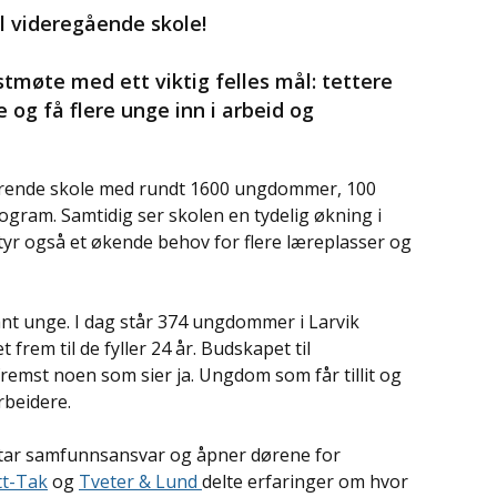
l videregående skole!
tmøte med ett viktig felles mål: tettere
og få flere unge inn i arbeid og
nerende skole med rundt 1600 ungdommer, 100
gram. Samtidig ser skolen en tydelig økning i
etyr også et økende behov for flere læreplasser og
nt unge. I dag står 374 ungdommer i Larvik
 frem til de fyller 24 år. Budskapet til
remst noen som sier ja. Ungdom som får tillit og
rbeidere.
m tar samfunnsansvar og åpner dørene for
tt-Tak
og
Tveter & Lund
delte erfaringer om hvor