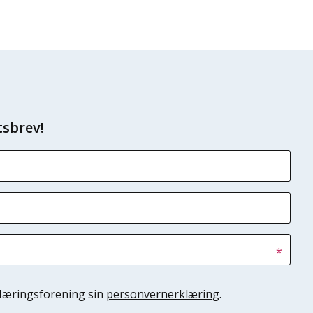
tsbrev!
*
 Næringsforening sin
personvernerklæring
.