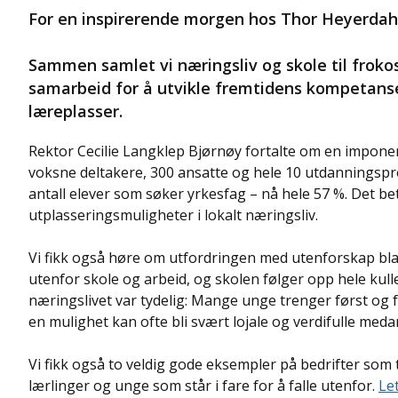
For en inspirerende morgen hos Thor Heyerdah
Sammen samlet vi næringsliv og skole til frokos
samarbeid for å utvikle fremtidens kompetanse 
læreplasser.
Rektor Cecilie Langklep Bjørnøy fortalte om en impo
voksne deltakere, 300 ansatte og hele 10 utdanningspro
antall elever som søker yrkesfag – nå hele 57 %. Det b
utplasseringsmuligheter i lokalt næringsliv.
Vi fikk også høre om utfordringen med utenforskap bla
utenfor skole og arbeid, og skolen følger opp hele kullet
næringslivet var tydelig: Mange unge trenger først og f
en mulighet kan ofte bli svært lojale og verdifulle meda
Vi fikk også to veldig gode eksempler på bedrifter so
lærlinger og unge som står i fare for å falle utenfor.
Le